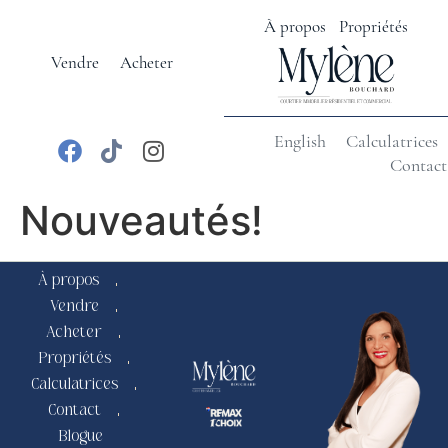
À propos
Propriétés
Vendre
Acheter
English
Calculatrices
Contact
Nouveautés!
À propos
Vendre
Acheter
Propriétés
Calculatrices
Contact
Blogue