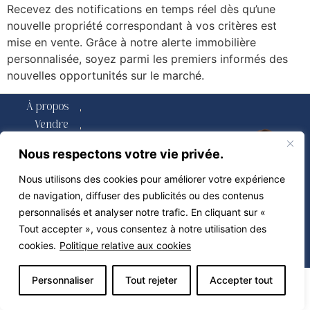
Recevez des notifications en temps réel dès qu’une
nouvelle propriété correspondant à vos critères est
mise en vente. Grâce à notre alerte immobilière
personnalisée, soyez parmi les premiers informés des
nouvelles opportunités sur le marché.
À propos
Vendre
Acheter
Nous respectons votre vie privée.
Propriétés
Calculatrices
Nous utilisons des cookies pour améliorer votre expérience
de navigation, diffuser des publicités ou des contenus
Contact
personnalisés et analyser notre trafic. En cliquant sur «
Blogue
Tout accepter », vous consentez à notre utilisation des
Propulsé par
Miitems –
cookies.
Politique relative aux cookies
Tous droits réservés 2026
Personnaliser
Tout rejeter
Accepter tout