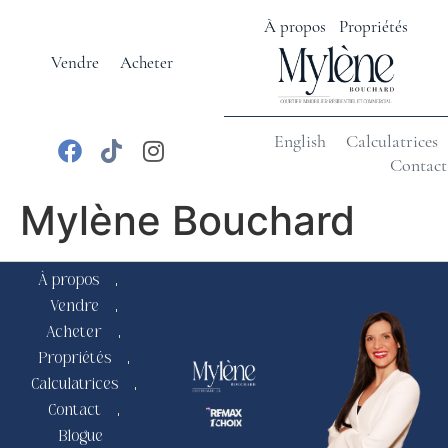
À propos
Propriétés
Vendre
Acheter
English
Calculatrices
Contact
Mylène Bouchard
À propos
Vendre
Acheter
Propriétés
Calculatrices
Contact
Blogue