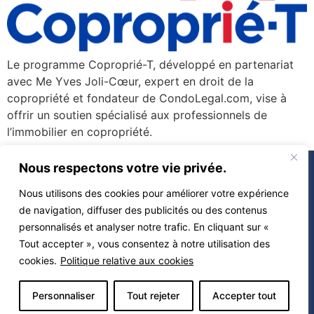
Le programme Coproprié-T, développé en partenariat
avec Me Yves Joli-Cœur, expert en droit de la
copropriété et fondateur de CondoLegal.com, vise à
offrir un soutien spécialisé aux professionnels de
l’immobilier en copropriété.
À propos
Nous respectons votre vie privée.
Vendre
Nous utilisons des cookies pour améliorer votre expérience
Acheter
de navigation, diffuser des publicités ou des contenus
Propriétés
personnalisés et analyser notre trafic. En cliquant sur «
Calculatrices
Tout accepter », vous consentez à notre utilisation des
Contact
cookies.
Politique relative aux cookies
Blogue
Propulsé par
Miitems –
Personnaliser
Tout rejeter
Accepter tout
Tous droits réservés 2026