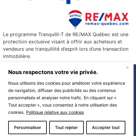
Le programme Tranquilli-T de RE/MAX Québec est une
protection exclusive visant à offrir aux acheteurs et
vendeurs une tranquillité d’esprit lors d’une transaction
immobilière.
À propos
Nous respectons votre vie privée.
Vendre
Nous utilisons des cookies pour améliorer votre expérience
Acheter
de navigation, diffuser des publicités ou des contenus
Propriétés
personnalisés et analyser notre trafic. En cliquant sur «
Calculatrices
Tout accepter », vous consentez à notre utilisation des
Contact
cookies.
Politique relative aux cookies
Blogue
Propulsé par
Miitems –
Personnaliser
Tout rejeter
Accepter tout
Tous droits réservés 2026