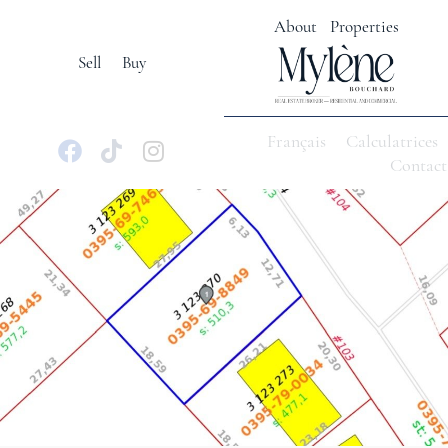
About
Properties
Sell
Buy
Français
Calculatrices
Contact